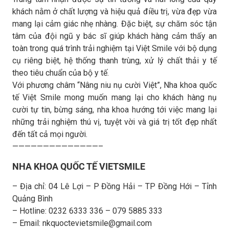
khách nằm ở chất lượng và hiệu quả điều trị, vừa đẹp vừa
mang lại cảm giác nhẹ nhàng. Đặc biệt, sự chăm sóc tận
tâm của đội ngũ y bác sĩ giúp khách hàng cảm thấy an
toàn trong quá trình trải nghiệm tại Việt Smile với bộ dụng
cụ riêng biệt, hệ thống thanh trùng, xử lý chất thải y tế
theo tiêu chuẩn của bộ y tế.
Với phương châm “Nâng niu nụ cười Việt”, Nha khoa quốc
tế Việt Smile mong muốn mang lại cho khách hàng nụ
cười tự tin, bừng sáng, nha khoa hướng tới việc mang lại
những trải nghiệm thú vị, tuyệt vời và giá trị tốt đẹp nhất
đến tất cả mọi người.
——————————————–
NHA KHOA QUỐC TẾ VIETSMILE
– Địa chỉ: 04 Lê Lợi – P Đồng Hải – TP Đồng Hới – Tỉnh
Quảng Bình
– Hotline: 0232 6333 336 – 079 5885 333
– Email: nkquoctevietsmile@gmail.com