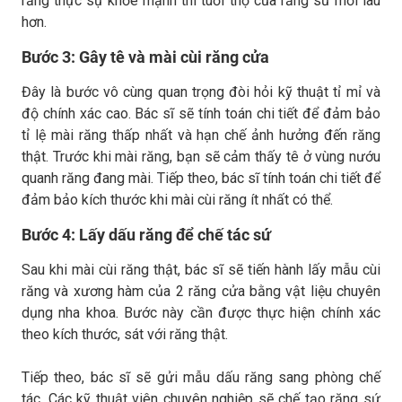
răng thực sự khỏe mạnh thì tuổi thọ của răng sứ mới lâu
hơn.
Bước 3: Gây tê và mài cùi răng cửa
Đây là bước vô cùng quan trọng đòi hỏi kỹ thuật tỉ mỉ và
độ chính xác cao. Bác sĩ sẽ tính toán chi tiết để đảm bảo
tỉ lệ mài răng thấp nhất và hạn chế ảnh hưởng đến răng
thật. Trước khi mài răng, bạn sẽ cảm thấy tê ở vùng nướu
quanh răng đang mài. Tiếp theo, bác sĩ tính toán chi tiết để
đảm bảo kích thước khi mài cùi răng ít nhất có thể.
Bước 4: Lấy dấu răng để chế tác sứ
Sau khi mài cùi răng thật, bác sĩ sẽ tiến hành lấy mẫu cùi
răng và xương hàm của 2 răng cửa bằng vật liệu chuyên
dụng nha khoa. Bước này cần được thực hiện chính xác
theo kích thước, sát với răng thật.
Tiếp theo, bác sĩ sẽ gửi mẫu dấu răng sang phòng chế
tác. Các kỹ thuật viên chuyên nghiệp sẽ chế tạo răng sứ