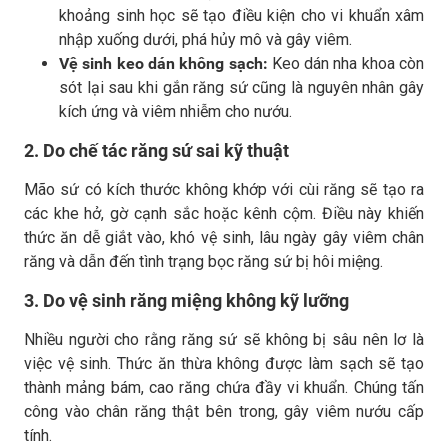
khoảng sinh học sẽ tạo điều kiện cho vi khuẩn xâm
nhập xuống dưới, phá hủy mô và gây viêm.
Vệ sinh keo dán không sạch:
Keo dán nha khoa còn
sót lại sau khi gắn răng sứ cũng là nguyên nhân gây
kích ứng và viêm nhiễm cho nướu.
2. Do chế tác răng sứ sai kỹ thuật
Mão sứ có kích thước không khớp với cùi răng sẽ tạo ra
các khe hở, gờ cạnh sắc hoặc kênh cộm. Điều này khiến
thức ăn dễ giắt vào, khó vệ sinh, lâu ngày gây viêm chân
răng và dẫn đến tình trạng bọc răng sứ bị hôi miệng.
3. Do vệ sinh răng miệng không kỹ lưỡng
Nhiều người cho rằng răng sứ sẽ không bị sâu nên lơ là
việc vệ sinh. Thức ăn thừa không được làm sạch sẽ tạo
thành mảng bám, cao răng chứa đầy vi khuẩn. Chúng tấn
công vào chân răng thật bên trong, gây viêm nướu cấp
tính.