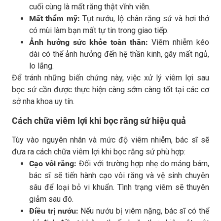
cuối cùng là mất răng thật vĩnh viễn.
Mất thẩm mỹ:
Tụt nướu, lộ chân răng sứ và hơi thở
có mùi làm bạn mất tự tin trong giao tiếp.
Ảnh hưởng sức khỏe toàn thân:
Viêm nhiễm kéo
dài có thể ảnh hưởng đến hệ thần kinh, gây mất ngủ,
lo lắng.
Để tránh những biến chứng này, việc xử lý viêm lợi sau
bọc sứ cần được thực hiện càng sớm càng tốt tại các cơ
sở nha khoa uy tín.
Cách chữa viêm lợi khi bọc răng sứ hiệu quả
Tùy vào nguyên nhân và mức độ viêm nhiễm, bác sĩ sẽ
đưa ra cách chữa viêm lợi khi bọc răng sứ phù hợp:
Cạo vôi răng:
Đối với trường hợp nhẹ do mảng bám,
bác sĩ sẽ tiến hành cạo vôi răng và vệ sinh chuyên
sâu để loại bỏ vi khuẩn. Tình trạng viêm sẽ thuyên
giảm sau đó.
Điều trị nướu:
Nếu nướu bị viêm nặng, bác sĩ có thể