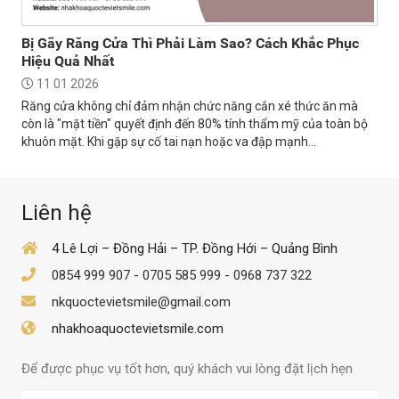
Bị Gãy Răng Cửa Thì Phải Làm Sao? Cách Khắc Phục
Hiệu Quả Nhất
11 01 2026
Răng cửa không chỉ đảm nhận chức năng cắn xé thức ăn mà
còn là "mặt tiền" quyết định đến 80% tính thẩm mỹ của toàn bộ
khuôn mặt. Khi gặp sự cố tai nạn hoặc va đập mạnh...
Liên hệ
4 Lê Lợi – Đồng Hải – TP. Đồng Hới – Quảng Bình
0854 999 907
-
0705 585 999
-
0968 737 322
nkquoctevietsmile@gmail.com
nhakhoaquoctevietsmile.com
Để được phục vụ tốt hơn, quý khách vui lòng đặt lịch hẹn