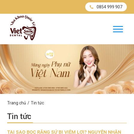
0854 999 907
Trang chủ
Tin tức
Tin tức
TẠI SAO BỌC RĂNG SỨ BỊ VIÊM LỢI? NGUYÊN NHÂN