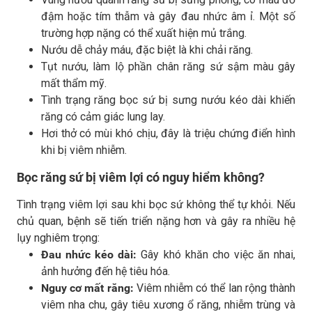
đậm hoặc tím thẫm và gây đau nhức âm ỉ. Một số
trường hợp nặng có thể xuất hiện mủ trắng.
Nướu dễ chảy máu, đặc biệt là khi chải răng.
Tụt nướu, làm lộ phần chân răng sứ sậm màu gây
mất thẩm mỹ.
Tình trạng răng bọc sứ bị sưng nướu kéo dài khiến
răng có cảm giác lung lay.
Hơi thở có mùi khó chịu, đây là triệu chứng điển hình
khi bị viêm nhiễm.
Bọc răng sứ bị viêm lợi có nguy hiểm không?
Tình trạng viêm lợi sau khi bọc sứ không thể tự khỏi. Nếu
chủ quan, bệnh sẽ tiến triển nặng hơn và gây ra nhiều hệ
lụy nghiêm trọng:
Đau nhức kéo dài:
Gây khó khăn cho việc ăn nhai,
ảnh hưởng đến hệ tiêu hóa.
Nguy cơ mất răng:
Viêm nhiễm có thể lan rộng thành
viêm nha chu, gây tiêu xương ổ răng, nhiễm trùng và