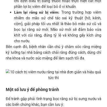
chỉ định điều trị bằng thuốc hoặc thực hiện cắt một
phần lợi bị viêm để loại bỏ ổ vi khuẩn.
Làm lại răng sứ bị viêm:
Trong trường hợp viêm
nhiễm do mão sứ chế tác sai kỹ thuật (hở, kênh,
cộm), giải pháp tối ưu nhất là tháo bỏ mão sứ cũ và
bọc lại răng sứ mới. Mão sứ mới sẽ đảm bảo vừa
khít với cùi răng, đúng tỷ lệ và không gây kích ứng
cho nướu.
Bên cạnh đó, bệnh nhân cần chú ý chăm sóc răng miệng
kỹ lưỡng tại nhà bằng cách chải răng đúng cách, dùng chỉ
nha khoa và nước súc miệng để làm sạch tối đa.
Một số lưu ý để phòng tránh
Để tránh gặp phải tình trạng bọc răng sứ bị sưng nướu và
các biến chứng khác, bạn cần lưu ý: