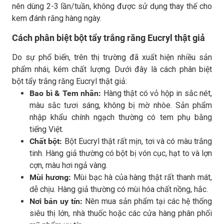
nên dùng 2-3 lần/tuần, không được sử dụng thay thế cho
kem đánh răng hàng ngày.
Cách phân biệt bột tẩy trắng răng Eucryl thật giả
Do sự phổ biến, trên thị trường đã xuất hiện nhiều sản
phẩm nhái, kém chất lượng. Dưới đây là cách phân biệt
bột tẩy trắng răng Eucryl thật giả:
Bao bì & Tem nhãn:
Hàng thật có vỏ hộp in sắc nét,
màu sắc tươi sáng, không bị mờ nhòe. Sản phẩm
nhập khẩu chính ngạch thường có tem phụ bằng
tiếng Việt.
Chất bột:
Bột Eucryl thật rất mịn, tơi và có màu trắng
tinh. Hàng giả thường có bột bị vón cục, hạt to và lợn
cợn, màu hơi ngả vàng.
Mùi hương:
Mùi bạc hà của hàng thật rất thanh mát,
dễ chịu. Hàng giả thường có mùi hóa chất nồng, hắc.
Nơi bán uy tín:
Nên mua sản phẩm tại các hệ thống
siêu thị lớn, nhà thuốc hoặc các cửa hàng phân phối