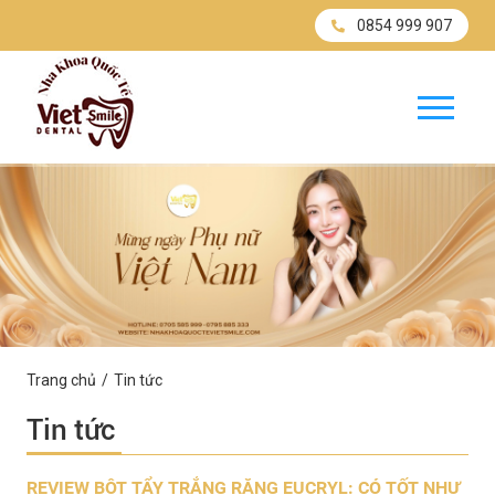
0854 999 907
Trang chủ
Tin tức
Tin tức
REVIEW BỘT TẨY TRẮNG RĂNG EUCRYL: CÓ TỐT NHƯ