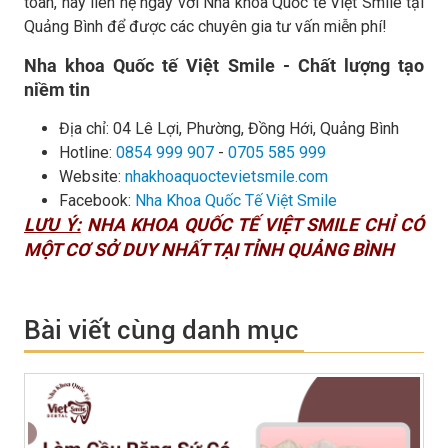
toàn, hãy liên hệ ngay với Nha khoa Quốc tế Việt Smile tại
Quảng Bình để được các chuyên gia tư vấn miễn phí!
Nha khoa Quốc tế Việt Smile - Chất lượng tạo
niềm tin
Địa chỉ:
04 Lê Lợi, Phường, Đồng Hới, Quảng Bình
Hotline:
0854 999 907
-
0705 585 999
Website:
nhakhoaquoctevietsmile.com
Facebook:
Nha Khoa Quốc Tế Việt Smile
LƯU Ý:
NHA KHOA QUỐC TẾ VIỆT SMILE CHỈ CÓ
MỘT CƠ SỞ DUY NHẤT TẠI TỈNH QUẢNG BÌNH
Bài viết cùng danh mục