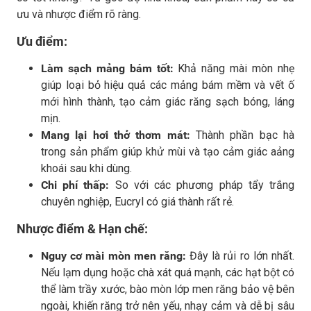
ưu và nhược điểm rõ ràng.
Ưu điểm:
Làm sạch mảng bám tốt:
Khả năng mài mòn nhẹ
giúp loại bỏ hiệu quả các mảng bám mềm và vết ố
mới hình thành, tạo cảm giác răng sạch bóng, láng
mịn.
Mang lại hơi thở thơm mát:
Thành phần bạc hà
trong sản phẩm giúp khử mùi và tạo cảm giác aảng
khoái sau khi dùng.
Chi phí thấp:
So với các phương pháp tẩy trắng
chuyên nghiệp, Eucryl có giá thành rất rẻ.
Nhược điểm & Hạn chế:
Nguy cơ mài mòn men răng:
Đây là rủi ro lớn nhất.
Nếu lạm dụng hoặc chà xát quá mạnh, các hạt bột có
thể làm trầy xước, bào mòn lớp men răng bảo vệ bên
ngoài, khiến răng trở nên yếu, nhạy cảm và dễ bị sâu