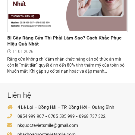
Bị Gãy Răng Cửa Thì Phải Làm Sao? Cách Khắc Phục
Hiệu Quả Nhất
11 01 2026
Răng cửa không chỉ đảm nhận chức năng cắn xé thức ăn mà
còn là "mặt tiền" quyết định đến 80% tính thẩm mỹ của toàn bộ
khuôn mặt. Khi gặp sự cố tai nạn hoặc va đập mạnh...
Liên hệ
4 Lê Lợi – Đồng Hải – TP. Đồng Hới – Quảng Bình
0854 999 907
-
0705 585 999
-
0968 737 322
nkquoctevietsmile@gmail.com
nhakhoaquoctevietsmile.com