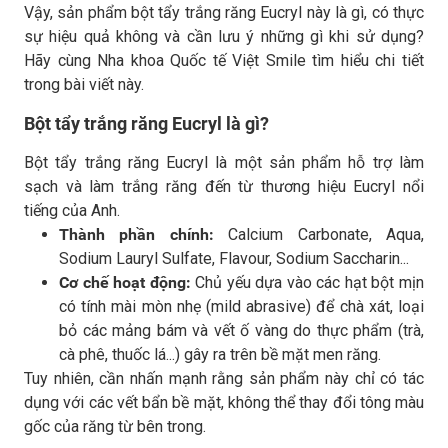
Vậy, sản phẩm bột tẩy trắng răng Eucryl này là gì, có thực
sự hiệu quả không và cần lưu ý những gì khi sử dụng?
Hãy cùng Nha khoa Quốc tế Việt Smile tìm hiểu chi tiết
trong bài viết này.
Bột tẩy trắng răng Eucryl là gì?
Bột tẩy trắng răng Eucryl là một sản phẩm hỗ trợ làm
sạch và làm trắng răng đến từ thương hiệu Eucryl nổi
tiếng của Anh.
Thành phần chính:
Calcium Carbonate, Aqua,
Sodium Lauryl Sulfate, Flavour, Sodium Saccharin...
Cơ chế hoạt động:
Chủ yếu dựa vào các hạt bột mịn
có tính mài mòn nhẹ (mild abrasive) để chà xát, loại
bỏ các mảng bám và vết ố vàng do thực phẩm (trà,
cà phê, thuốc lá...) gây ra trên bề mặt men răng.
Tuy nhiên, cần nhấn mạnh rằng sản phẩm này chỉ có tác
dụng với các vết bẩn bề mặt, không thể thay đổi tông màu
gốc của răng từ bên trong.