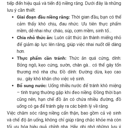
tiếp đến hiệu quả và tiến độ niềng răng. Dưới đây là những
lưu ý cần thiết:
Giai đoạn đầu niềng răng:
Thời gian đầu, bạn có thể
cảm thấy khó chịu, đau nhức. Ưu tiên thực phẩm
mềm, dễ nhai như: cháo, súp, cơm mềm, sinh tố...
Chia nhỏ thức ăn:
Luôn cắt thức ăn thành miếng nhỏ
để giảm áp lực lên răng, giúp việc nhai nuốt dễ dàng
hơn.
Thực phẩm cần tránh:
Thức ăn quá cứng, dính:
Bỏng ngô, kẹo cứng, sườn, chân gà... có thể gây tổn
thương mô nha chu. Đồ dính: Đường dừa, kẹo cao
su... gây khó khăn cho việc vệ sinh.
Bổ sung nước:
Uống nhiều nước để tránh khô miệng
– tình trạng thường gặp khi đeo niềng. Đồng thời bạn
cũng nên, hạn chế đồ ăn có chứa nhiều đường, đồ
uống có ga để tránh gây ra các bệnh lý về răng.
Việc chăm sóc răng niềng cẩn thận, bao gồm cả vệ sinh
và chế độ ăn uống, không chỉ giúp răng chắc khỏe mà còn
tối ưu hóa hiệu quả chỉnh nha. Hãy ghi nhớ những lưu ý