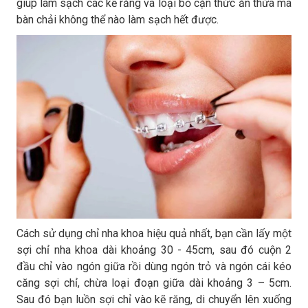
giúp làm sạch các kẽ răng và loại bỏ cặn thức ăn thừa mà
bàn chải không thể nào làm sạch hết được.
Cách sử dụng chỉ nha khoa hiệu quả nhất, bạn cần lấy một
sợi chỉ nha khoa dài khoảng 30 - 45cm, sau đó cuộn 2
đầu chỉ vào ngón giữa rồi dùng ngón trỏ và ngón cái kéo
căng sợi chỉ, chừa loại đoạn giữa dài khoảng 3 – 5cm.
Sau đó bạn luồn sợi chỉ vào kẽ răng, di chuyển lên xuống