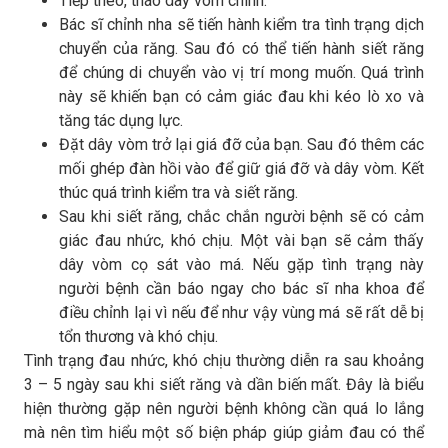
Tiếp theo, tháo dây vòm chính.
Bác sĩ chỉnh nha sẽ tiến hành kiểm tra tình trạng dịch
chuyển của răng. Sau đó có thể tiến hành siết răng
để chúng di chuyển vào vị trí mong muốn. Quá trình
này sẽ khiến bạn có cảm giác đau khi kéo lò xo và
tăng tác dụng lực.
Đặt dây vòm trở lại giá đỡ của bạn. Sau đó thêm các
mối ghép đàn hồi vào để giữ giá đỡ và dây vòm. Kết
thúc quá trình kiểm tra và siết răng.
Sau khi siết răng, chắc chắn người bệnh sẽ có cảm
giác đau nhức, khó chịu. Một vài bạn sẽ cảm thấy
dây vòm cọ sát vào má. Nếu gặp tình trạng này
người bệnh cần báo ngay cho bác sĩ nha khoa để
điều chỉnh lại vì nếu để như vậy vùng má sẽ rất dễ bị
tổn thương và khó chịu.
Tình trạng đau nhức, khó chịu thường diễn ra sau khoảng
3 – 5 ngày sau khi siết răng và dần biến mất. Đây là biểu
hiện thường gặp nên người bệnh không cần quá lo lắng
mà nên tìm hiểu một số biện pháp giúp giảm đau có thể