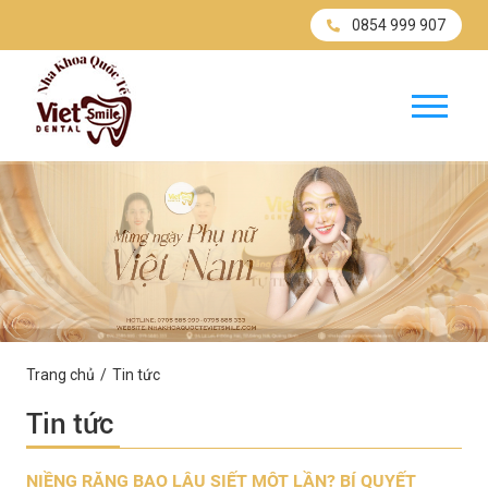
0854 999 907
Trang chủ
Tin tức
Tin tức
NIỀNG RĂNG BAO LÂU SIẾT MỘT LẦN? BÍ QUYẾT