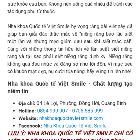
sức khỏe của bạn. Không nên uống quá nhiều để tránh các
tác dụng phụ từ thuốc.
Nha khoa Quốc tế Việt Smile hy vọng rằng bài viết này đã
giúp bạn giải đáp thắc mắc về "niềng răng bao lâu siết
một lần và những mẹo giảm đau sau khi siết mắc cài".
Cùng với những thông tin hữu ích về tần suất siết niềng
răng và tại sao phải siết niềng răng định kỳ. Niềng răng
không quá đau nhức và đáng sợ như lời đồn. Vì mục tiêu
có khuôn mặt đẹp, nụ cười tỏa nắng, hãy vững tin lên nhé!
Nha khoa Quốc tế Việt Smile - Chất lượng tạo
niềm tin
Địa chỉ:
04 Lê Lợi, Phường, Đồng Hới, Quảng Bình
Hotline:
0854 999 907
-
0705 585 999
Website:
nhakhoaquoctevietsmile.com
Facebook:
Nha Khoa Quốc Tế Việt Smile
LƯU Ý:
NHA KHOA QUỐC TẾ VIỆT SMILE CHỈ CÓ