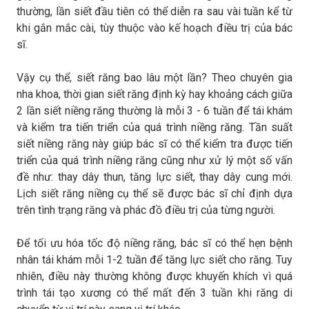
thường, lần siết đầu tiên có thể diễn ra sau vài tuần kể từ
khi gắn mắc cài, tùy thuộc vào kế hoạch điều trị của bác
sĩ.
Vậy cụ thể, siết răng bao lâu một lần? Theo chuyên gia
nha khoa, thời gian siết răng định kỳ hay khoảng cách giữa
2 lần siết niềng răng thường là mỗi 3 - 6 tuần để tái khám
và kiểm tra tiến triển của quá trình niềng răng. Tần suất
siết niềng răng này giúp bác sĩ có thể kiểm tra được tiến
triển của quá trình niềng răng cũng như xử lý một số vấn
đề như: thay dây thun, tăng lực siết, thay dây cung mới.
Lịch siết răng niềng cụ thể sẽ được bác sĩ chỉ định dựa
trên tình trạng răng và phác đồ điều trị của từng người.
Để tối ưu hóa tốc độ niềng răng, bác sĩ có thể hẹn bệnh
nhân tái khám mỗi 1-2 tuần để tăng lực siết cho răng. Tuy
nhiên, điều này thường không được khuyến khích vì quá
trình tái tạo xương có thể mất đến 3 tuần khi răng di