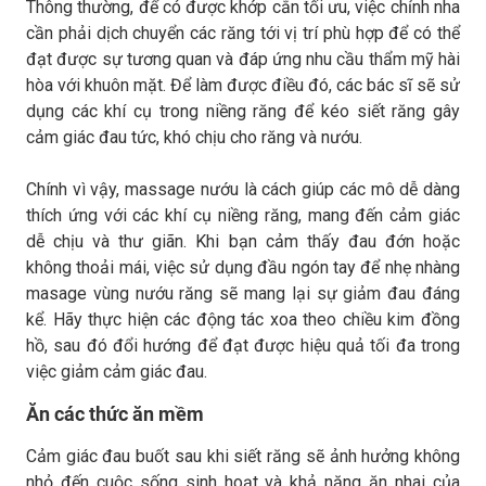
Thông thường, để có được khớp cắn tối ưu, việc chỉnh nha
cần phải dịch chuyển các răng tới vị trí phù hợp để có thể
đạt được sự tương quan và đáp ứng nhu cầu thẩm mỹ hài
hòa với khuôn mặt. Để làm được điều đó, các bác sĩ sẽ sử
dụng các khí cụ trong niềng răng để kéo siết răng gây
cảm giác đau tức, khó chịu cho răng và nướu.
Chính vì vậy, massage nướu là cách giúp các mô dễ dàng
thích ứng với các khí cụ niềng răng, mang đến cảm giác
dễ chịu và thư giãn. Khi bạn cảm thấy đau đớn hoặc
không thoải mái, việc sử dụng đầu ngón tay để nhẹ nhàng
masage vùng nướu răng sẽ mang lại sự giảm đau đáng
kể. Hãy thực hiện các động tác xoa theo chiều kim đồng
hồ, sau đó đổi hướng để đạt được hiệu quả tối đa trong
việc giảm cảm giác đau.
Ăn các thức ăn mềm
Cảm giác đau buốt sau khi siết răng sẽ ảnh hưởng không
nhỏ đến cuộc sống sinh hoạt và khả năng ăn nhai của