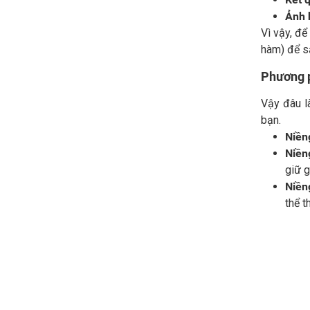
Ảnh 
Vì vậy, để
hàm) để sắ
Phương p
Vậy đâu l
bạn.
Niền
Niền
giữ g
Niền
thể t