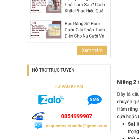
Phải Làm Sao? Cách
Khắc Phục Hiệu Quả
Nhất
Bọc Răng Sứ Hàm
Dưới: Giải Pháp Toàn
Diện Cho Nụ Cười Và
Sức Khỏe
Xem thêm
HỖ TRỢ TRỰC TUYẾN
Niềng 2 
TƯ VẤN KHÁM
Đây là câu
chuyên gia
Hàm răng c
0854999907
cửa hoặc n
Sai 
nkquoctevietsmile@gmail.com
trọng
Kết 