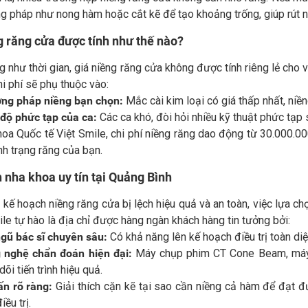
 pháp như nong hàm hoặc cắt kẽ để tạo khoảng trống, giúp rút ngắ
g răng cửa được tính như thế nào?
 như thời gian, giá niềng răng cửa không được tính riêng lẻ cho v
i phí sẽ phụ thuộc vào:
ng pháp niềng bạn chọn:
Mắc cài kim loại có giá thấp nhất, niền
độ phức tạp của ca:
Các ca khó, đòi hỏi nhiều kỹ thuật phức tạp 
hoa Quốc tế Việt Smile, chi phí niềng răng dao động từ 30.000
nh trạng răng của bạn.
 nha khoa uy tín tại Quảng Bình
kế hoạch niềng răng cửa bị lệch hiệu quả và an toàn, việc lựa ch
ile tự hào là địa chỉ được hàng ngàn khách hàng tin tưởng bởi:
ngũ bác sĩ chuyên sâu:
Có khả năng lên kế hoạch điều trị toàn di
 nghệ chẩn đoán hiện đại:
Máy chụp phim CT Cone Beam, máy 
dõi tiến trình hiệu quả.
ấn rõ ràng:
Giải thích cặn kẽ tại sao cần niềng cả hàm để đạt đ
iều trị.