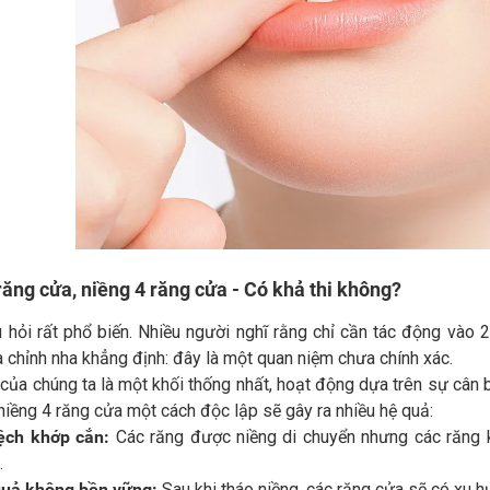
răng cửa, niềng 4 răng cửa - Có khả thi không?
 hỏi rất phổ biến. Nhiều người nghĩ rằng chỉ cần tác động vào 2
 chỉnh nha khẳng định: đây là một quan niệm chưa chính xác.
ủa chúng ta là một khối thống nhất, hoạt động dựa trên sự cân b
iềng 4 răng cửa một cách độc lập sẽ gây ra nhiều hệ quả:
lệch khớp cắn:
Các răng được niềng di chuyển nhưng các răng k
.
quả không bền vững:
Sau khi tháo niềng, các răng cửa sẽ có xu h