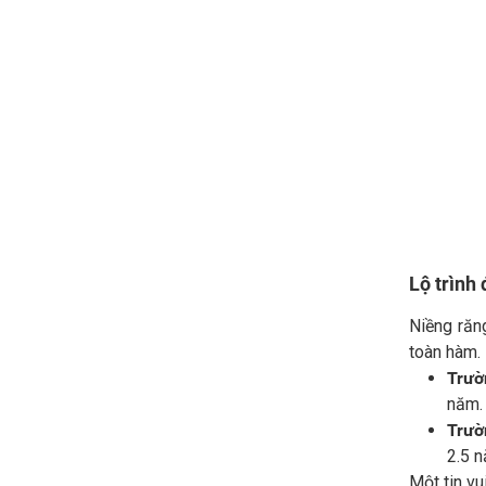
Lộ trình 
Niềng răn
toàn hàm.
Trườ
năm.
Trườ
2.5 
Một tin vu