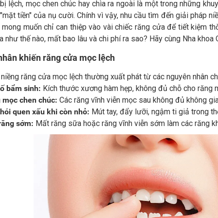
ị lệch, mọc chen chúc hay chìa ra ngoài là một trong những khuy
mặt tiền" của nụ cười. Chính vì vậy, nhu cầu tìm đến giải pháp n
mong muốn chỉ can thiệp vào vài chiếc răng cửa để tiết kiệm thời
ra như thế nào, mất bao lâu và chi phí ra sao? Hãy cùng Nha khoa Qu
hân khiến răng cửa mọc lệch
 niềng răng cửa mọc lệch thường xuất phát từ các nguyên nhân ch
tố bẩm sinh:
Kích thước xương hàm hẹp, không đủ chỗ cho răng 
 mọc chen chúc:
Các răng vĩnh viễn mọc sau không đủ không gia
thói quen xấu khi còn nhỏ:
Mút tay, đẩy lưỡi, ngậm ti giả trong th
răng sớm:
Mất răng sữa hoặc răng vĩnh viễn sớm làm các răng k