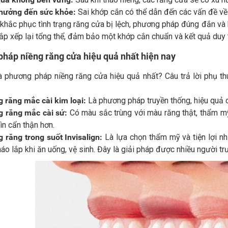
hưởng đến sức khỏe:
Sai khớp cắn có thể dẫn đến các vấn đề về
 khắc phục tình trạng răng cửa bị lệch, phương pháp đúng đắn và
p xếp lại tổng thể, đảm bảo một khớp cắn chuẩn và kết quả duy tr
háp niềng răng cửa hiệu quả nhất hiện nay
à phương pháp niềng răng cửa hiệu quả nhất? Câu trả lời phụ th
g răng mắc cài kim loại:
Là phương pháp truyền thống, hiệu quả c
g răng mắc cài sứ:
Có màu sắc trùng với màu răng thật, thẩm mỹ
ìn cẩn thận hơn.
g răng trong suốt Invisalign:
Là lựa chọn thẩm mỹ và tiện lợi nh
háo lắp khi ăn uống, vệ sinh. Đây là giải pháp được nhiều người tr