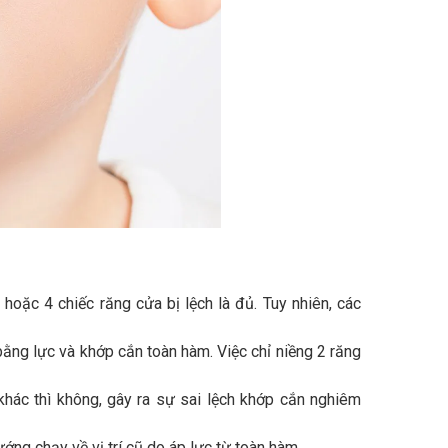
 hoặc 4 chiếc răng cửa bị lệch là đủ. Tuy nhiên, các
ằng lực và khớp cắn toàn hàm. Việc chỉ niềng 2 răng
hác thì không, gây ra sự sai lệch khớp cắn nghiêm
ướng chạy về vị trí cũ do áp lực từ toàn hàm.