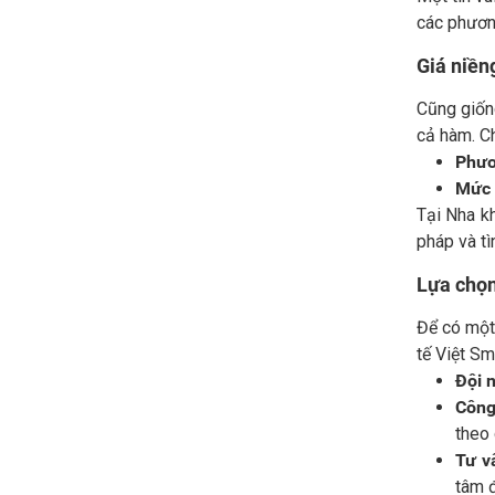
các phương
Giá niền
Cũng giống
cả hàm. Ch
Phươ
Mức 
Tại Nha k
pháp và tì
Lựa chọn
Để có một 
tế Việt Sm
Đội 
Công
theo 
Tư v
tâm đ