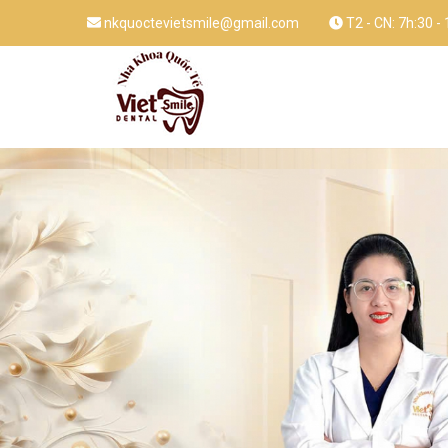
nkquoctevietsmile@gmail.com
T2 - CN: 7h:30 -