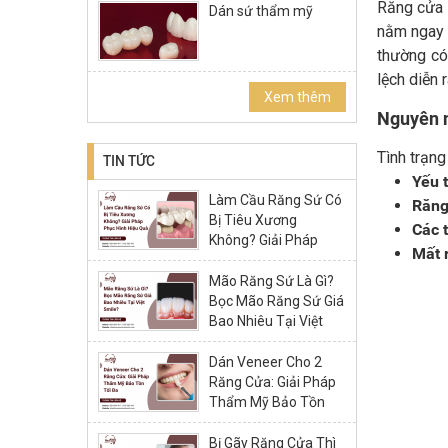
Răng cửa b
Dán sứ thẩm mỹ
nằm ngay "
thường có 
lệch diễn 
Xem thêm
Nguyên n
Tình trạng
TIN TỨC
Yếu 
Làm Cầu Răng Sứ Có
Răng
Bị Tiêu Xương
Các 
Không? Giải Pháp
Mất 
Phục Hình Hiệu Quả
Mão Răng Sứ Là Gì?
Bọc Mão Răng Sứ Giá
Bao Nhiêu Tại Việt
Smile?
Dán Veneer Cho 2
Răng Cửa: Giải Pháp
Thẩm Mỹ Bảo Tồn
Tối Đa
Bị Gãy Răng Cửa Thì