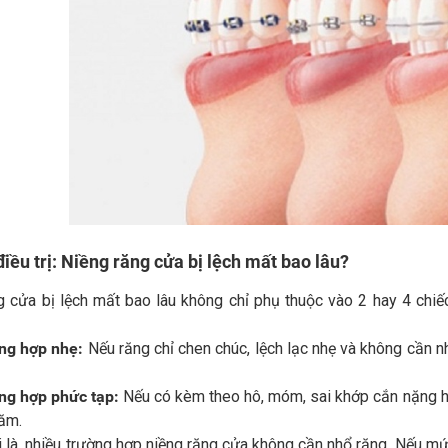
điều trị: Niềng răng cửa bị lệch mất bao lâu?
g cửa bị lệch mất bao lâu không chỉ phụ thuộc vào 2 hay 4 ch
ng hợp nhẹ:
Nếu răng chỉ chen chúc, lệch lạc nhẹ và không cần n
ng hợp phức tạp:
Nếu có kèm theo hô, móm, sai khớp cắn nặng ho
năm.
i là, nhiều trường hợp niềng răng cửa không cần nhổ răng. Nếu m