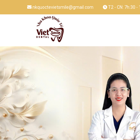
nkquoctevietsmile@gmail.com
T2 - CN: 7h:30 -