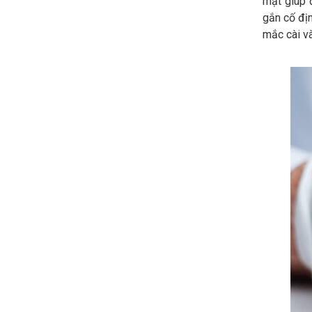
mặt giúp 
gắn cố đị
mắc cài v