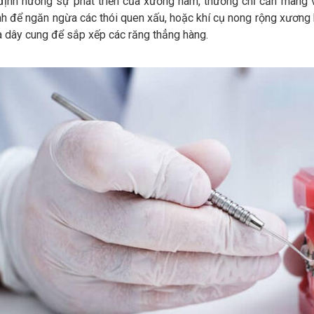
định hướng sự phát triển của xương hàm, thường chỉ cần mang và
nh để ngăn ngừa các thói quen xấu, hoặc khí cụ nong rộng xương 
à dây cung để sắp xếp các răng thẳng hàng.