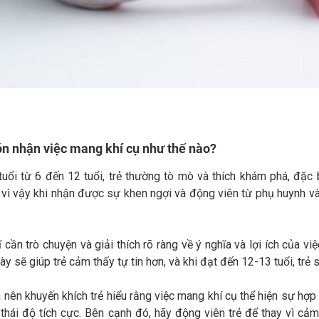
ón nhận việc mang khí cụ như thế nào?
tuổi từ 6 đến 12 tuổi, trẻ thường tò mò và thích khám phá, đặc 
 vì vậy khi nhận được sự khen ngợi và động viên từ phụ huynh và 
 cần trò chuyện và giải thích rõ ràng về ý nghĩa và lợi ích của vi
này sẽ giúp trẻ cảm thấy tự tin hơn, và khi đạt đến 12-13 tuổi, tr
nên khuyến khích trẻ hiểu rằng việc mang khí cụ thể hiện sự hợp 
ì thái độ tích cực. Bên cạnh đó, hãy động viên trẻ để thay vì cả