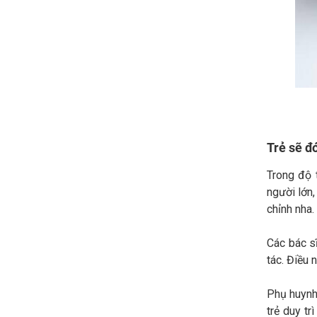
Trẻ sẽ đ
Trong độ 
người lớn,
chỉnh nha.
Các bác sĩ
tác. Điều 
Phụ huynh 
trẻ duy tr