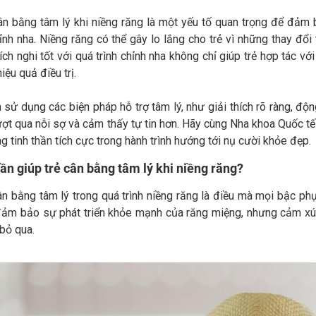
cân bằng tâm lý khi niềng răng là một yếu tố quan trọng để đảm 
hỉnh nha. Niềng răng có thể gây lo lắng cho trẻ vì những thay đ
hích nghi tốt với quá trình chỉnh nha không chỉ giúp trẻ hợp tác v
iệu quả điều trị.
sử dụng các biện pháp hỗ trợ tâm lý, như giải thích rõ ràng, độn
ượt qua nỗi sợ và cảm thấy tự tin hơn. Hãy cùng Nha khoa Quốc tế 
g tinh thần tích cực trong hành trình hướng tới nụ cười khỏe đẹp.
cần giúp trẻ cân bằng tâm lý khi niềng răng?
ân bằng tâm lý trong quá trình niềng răng là điều mà mọi bậc ph
đảm bảo sự phát triển khỏe mạnh của răng miệng, nhưng cảm xúc v
bỏ qua.