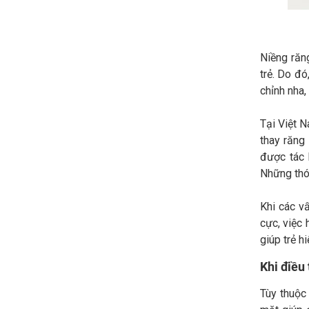
Niềng răng
trẻ. Do đó
chỉnh nha,
Tại Việt N
thay răng
được tác 
Những thó
Khi các vấ
cực, việc 
giúp trẻ h
Khi điều
Tùy thuộc