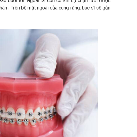
o buổi tối. Ngoài ra, còn có khí cụ chặn lưỡi được
hàm. Trên bề mặt ngoài của cung răng, bác sĩ sẽ gắn