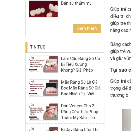
Dán sứ thẩm mỹ
Giúp trẻ 
điều trị c
giúp trẻ t
Xem thêm
nâng cao h
Bằng cách 
TIN TỨC
giúp trẻ v
và giữ vữn
Làm Cầu Răng Sứ Có
Bị Tiêu Xương
Tại sao 
Không? Giải Pháp
Phục Hình Hiệu Quả
Giúp trẻ c
Mão Răng Sứ Là Gì?
trọng để 
Bọc Mão Răng Sứ Giá
Bao Nhiêu Tại Việt
thường bị 
Smile?
Dán Veneer Cho 2
Răng Cửa: Giải Pháp
Thẩm Mỹ Bảo Tồn
Tối Đa
Bị Gãy Răng Cửa Thì