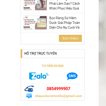
Phải Làm Sao? Cách
Khắc Phục Hiệu Quả
Nhất
Bọc Răng Sứ Hàm
Dưới: Giải Pháp Toàn
Diện Cho Nụ Cười Và
Sức Khỏe
Xem thêm
HỖ TRỢ TRỰC TUYẾN
TƯ VẤN KHÁM
0854999907
nkquoctevietsmile@gmail.com