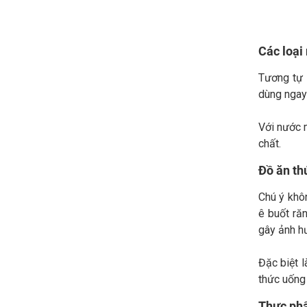
Các loại
Tương tự 
dùng ngay 
Với nước 
chất.
Đồ ăn th
Chú ý khôn
ê buốt răn
gây ảnh h
Đặc biệt l
thức uống 
Thực phẩ