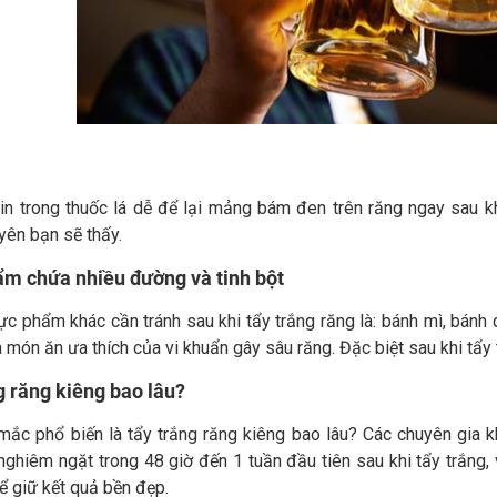
tin trong thuốc lá dễ để lại mảng bám đen trên răng ngay sau k
yên bạn sẽ thấy.
m chứa nhiều đường và tinh bột
c phẩm khác cần tránh sau khi tẩy trắng răng là: bánh mì, bánh 
à món ăn ưa thích của vi khuẩn gây sâu răng. Đặc biệt sau khi tẩ
g răng kiêng bao lâu?
mắc phổ biến là tẩy trắng răng kiêng bao lâu? Các chuyên gia k
nghiêm ngặt trong 48 giờ đến 1 tuần đầu tiên sau khi tẩy trắng
ể giữ kết quả bền đẹp.