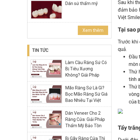
Sau khi t
Dán sứ thẩm mỹ
đảm bảo h
Việt Smile
Tại sao 
Xem thêm
Trước khi 
quả.
TIN TỨC
Đầu t
Làm Cầu Răng Sứ Có
mòn 
Bị Tiêu Xương
Thứ h
Không? Giải Pháp
tính 
Phục Hình Hiệu Quả
Thứ 
Mão Răng Sứ Là Gì?
vòng 
Bọc Mão Răng Sứ Giá
Bao Nhiêu Tại Việt
của 
Smile?
Dán Veneer Cho 2
Răng Cửa: Giải Pháp
Thẩm Mỹ Bảo Tồn
Tẩy trắn
Tối Đa
Bị Gãy Răng Cửa Thì
Dưới đây 