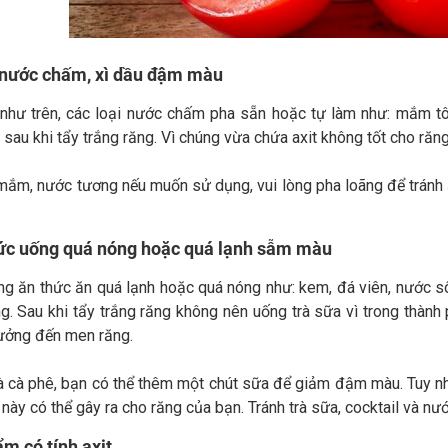
 nước chấm, xì dầu đậm màu
như trên, các loại nước chấm pha sẵn hoặc tự làm như: mắm t
sau khi tẩy trắng răng. Vì chúng vừa chứa axit không tốt cho răn
mắm, nước tương nếu muốn sử dụng, vui lòng pha loãng để tránh ả
ức uống quá nóng hoặc quá lạnh sẫm màu
g ăn thức ăn quá lạnh hoặc quá nóng như: kem, đá viên, nước sôi,
g. Sau khi tẩy trắng răng không nên uống trà sữa vì trong thành
ưởng đến men răng.
à cà phê, bạn có thể thêm một chút sữa để giảm đậm màu. Tuy nhi
này có thể gây ra cho răng của bạn. Tránh trà sữa, cocktail và nư
m có tính axit