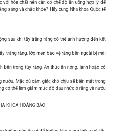
úc với hóa chất nên cần có chế độ ăn uống hợp lý để
 trắng sáng và chắc khỏe? Hãy cùng Nha khoa Quốc tế
động sau khi tẩy trắng răng có thể ảnh hưởng đến kết
tẩy trắng răng, lớp men bảo vệ răng bên ngoài bị mài
h bên trong tủy răng. Ăn thức ăn nóng, lạnh hoặc có
g nướu. Mặc dù cảm giác khó chịu sẽ biến mất trong
cũng có thể làm giảm mức độ đau nhức ở răng và nướu
ng không nên ăn gì để không làm giảm hiệu quả tẩy