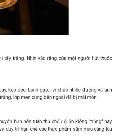
hi tẩy trắng. Nhìn vào răng của một người hút thuốc
quy, kẹo dẻo, bánh gạo… vì chứa nhiều đường và tinh
y trắng, lớp men cứng bên ngoài đã bị mài mòn.
huyên bạn nên tuân thủ chế độ ăn kiêng "trắng" này
, và duy trì hạn chế các thực phẩm sẫm màu càng lâu