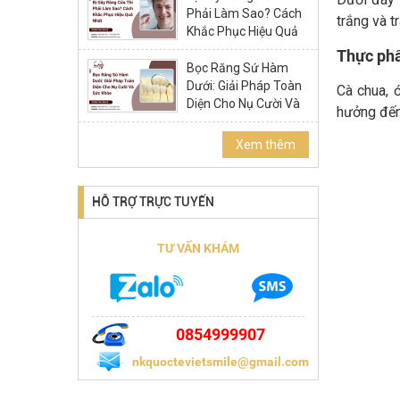
Phải Làm Sao? Cách
trắng và t
Khắc Phục Hiệu Quả
Nhất
Thực ph
Bọc Răng Sứ Hàm
Dưới: Giải Pháp Toàn
Cà chua, 
Diện Cho Nụ Cười Và
hưởng đến
Sức Khỏe
Xem thêm
HỖ TRỢ TRỰC TUYẾN
TƯ VẤN KHÁM
0854999907
nkquoctevietsmile@gmail.com