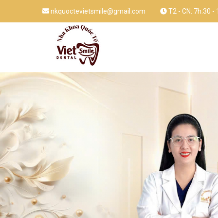
nkquoctevietsmile@gmail.com
T2 - CN: 7h:30 -