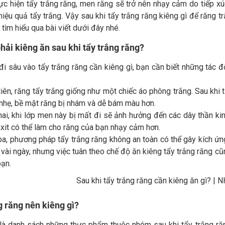
hực hiện tẩy trắng răng, men răng sẽ trở nên nhạy cảm do tiếp x
iệu quả tẩy trắng. Vậy sau khi tẩy trắng răng kiêng gì để răng
 tìm hiểu qua bài viết dưới đây nhé.
phải kiêng ăn sau khi tẩy trắng răng?
đi sâu vào tẩy trắng răng cần kiêng gì, bạn cần biết những tác 
iên, răng tẩy trắng giống như một chiếc áo phông trắng. Sau khi 
nhẹ, bề mặt răng bị nhám và dễ bám màu hơn.
ai, khi lớp men này bị mất đi sẽ ảnh hưởng đến các dây thần kin
axit có thể làm cho răng của bạn nhạy cảm hơn.
ba, phương pháp tẩy trắng răng không an toàn có thể gây kích ứn
vài ngày, nhưng việc tuân theo chế độ ăn kiêng tẩy trắng răng 
bạn.
g răng nên kiêng gì?
là danh sách những thực phẩm thuộc nhóm sau khi tẩy trắng ră