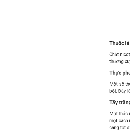
Thuốc lá
Chất nico
thường xu
Thực phẩ
Một số thự
bột. Đây l
Tẩy trắn
Một thắc 
một cách 
càng tốt đ