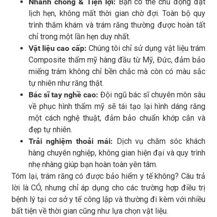
Nhanh chóng & Tiện lợi:
Bạn có thể chủ động đặt
lịch hẹn, không mất thời gian chờ đợi. Toàn bộ quy
trình thăm khám và trám răng thường được hoàn tất
chỉ trong một lần hẹn duy nhất.
Vật liệu cao cấp:
Chúng tôi chỉ sử dụng vật liệu trám
Composite thẩm mỹ hàng đầu từ Mỹ, Đức, đảm bảo
miếng trám không chỉ bền chắc mà còn có màu sắc
tự nhiên như răng thật.
Bác sĩ tay nghề cao:
Đội ngũ bác sĩ chuyên môn sâu
về phục hình thẩm mỹ sẽ tái tạo lại hình dáng răng
một cách nghệ thuật, đảm bảo chuẩn khớp cắn và
đẹp tự nhiên.
Trải nghiệm thoải mái:
Dịch vụ chăm sóc khách
hàng chuyên nghiệp, không gian hiện đại và quy trình
nhẹ nhàng giúp bạn hoàn toàn yên tâm.
Tóm lại, trám răng có được bảo hiểm y tế không? Câu trả
lời là CÓ, nhưng chỉ áp dụng cho các trường hợp điều trị
bệnh lý tại cơ sở y tế công lập và thường đi kèm với nhiều
bất tiện về thời gian cũng như lựa chọn vật liệu.