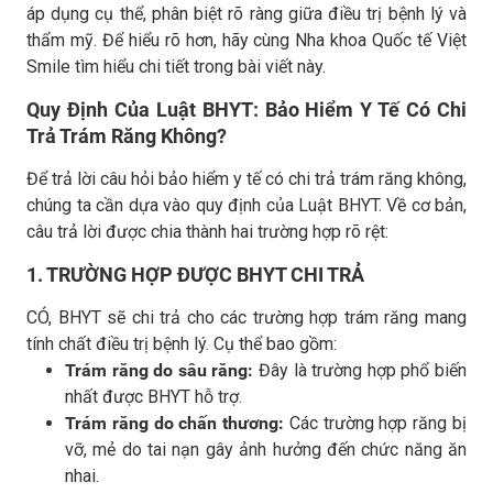
áp dụng cụ thể, phân biệt rõ ràng giữa điều trị bệnh lý và
thẩm mỹ. Để hiểu rõ hơn, hãy cùng Nha khoa Quốc tế Việt
Smile tìm hiểu chi tiết trong bài viết này.
Quy Định Của Luật BHYT: Bảo Hiểm Y Tế Có Chi
Trả Trám Răng Không?
Để trả lời câu hỏi bảo hiểm y tế có chi trả trám răng không,
chúng ta cần dựa vào quy định của Luật BHYT. Về cơ bản,
câu trả lời được chia thành hai trường hợp rõ rệt:
1. TRƯỜNG HỢP ĐƯỢC BHYT CHI TRẢ
CÓ, BHYT sẽ chi trả cho các trường hợp trám răng mang
tính chất điều trị bệnh lý. Cụ thể bao gồm:
Trám răng do sâu răng:
Đây là trường hợp phổ biến
nhất được BHYT hỗ trợ.
Trám răng do chấn thương:
Các trường hợp răng bị
vỡ, mẻ do tai nạn gây ảnh hưởng đến chức năng ăn
nhai.