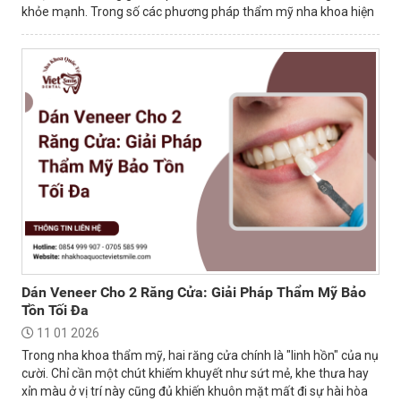
khỏe mạnh. Trong số các phương pháp thẩm mỹ nha khoa hiện
nay, bọc mão sứ là...
Dán Veneer Cho 2 Răng Cửa: Giải Pháp Thẩm Mỹ Bảo
Tồn Tối Đa
11 01 2026
Trong nha khoa thẩm mỹ, hai răng cửa chính là "linh hồn" của nụ
cười. Chỉ cần một chút khiếm khuyết như sứt mẻ, khe thưa hay
xỉn màu ở vị trí này cũng đủ khiến khuôn mặt mất đi sự hài hòa