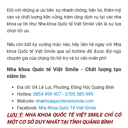
Đối với những ai ưu tiên sự nhanh chóng, tiện lợi, thẩm mỹ
cao và chất lượng bền vững, trám răng dịch vụ tại các nha
khoa uy tín như Nha khoa Quốc tế Việt Smile vẫn là sự lựa
chọn tối ưu.
Nếu còn bất kỳ vướng mắc nào, hãy liên hệ ngay với Nha
khoa Quốc tế Việt Smile qua số hotline để được đội ngũ
chuyên gia của chúng tôi hỗ trợ và tư vấn miễn phí!
Nha khoa Quốc tế Việt Smile - Chất lượng tạo
niềm tin
Địa chỉ:
04 Lê Lợi, Phường, Đồng Hới, Quảng Bình
Hotline:
0854 999 907
-
0705 585 999
Website:
nhakhoaquoctevietsmile.com
Facebook:
Nha Khoa Quốc Tế Việt Smile
LƯU Ý:
NHA KHOA QUỐC TẾ VIỆT SMILE CHỈ CÓ
MỘT CƠ SỞ DUY NHẤT TẠI TỈNH QUẢNG BÌNH