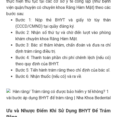
thực hiện thủ tục tại các cơ sở y tế công lập (như bệnh
viện quận/huyện có chuyên khoa Răng Hàm Mặt) theo các
bước sau:
Bước 1: Nộp thẻ BHYT và giấy tờ tùy thân
(CCCD/CMND) tại quầy đăng ký.
Bước 2: Nhận số thứ tự và chờ đến lượt vào phòng
khám chuyên khoa Răng Hàm Mặt.
Bước 3: Bác sĩ thăm khám, chẩn đoán và đưa ra chỉ
định trám răng điều trị.
Bước 4: Thanh toán phần chi phí chênh lệch (nếu có)
theo quy định của BHYT.
Bước 5: Tiến hành trám răng theo chỉ định của bác sĩ.
Bước 6: Nhận thuốc (nếu có) và ra về.
Ưu và Nhược Điểm Khi Sử Dụng BHYT Để Trám
Răng