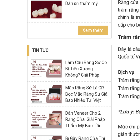
Răng cửa 
Dán sứ thẩm mỹ
trám răng
chính là t
cấp cho bạ
Xem thêm
Trám răn
Đây là câu
TIN TỨC
Quốc tế Vi
Làm Cầu Răng Sứ Có
Bị Tiêu Xương
Dịch vụ
Không? Giải Pháp
Trám răng
Phục Hình Hiệu Quả
Mão Răng Sứ Là Gì?
Trám răng 
Bọc Mão Răng Sứ Giá
Trám răng
Bao Nhiêu Tại Việt
Smile?
*Lưu ý:
Bả
Dán Veneer Cho 2
Răng Cửa: Giải Pháp
Thẩm Mỹ Bảo Tồn
Mức chi p
Tối Đa
giản thườn
Bị Gãy Răng Cửa Thì