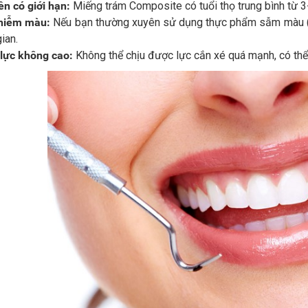
ền có giới hạn:
Miếng trám Composite có tuổi thọ trung bình từ 
hiễm màu:
Nếu bạn thường xuyên sử dụng thực phẩm sẫm màu (cà p
gian.
 lực không cao:
Không thể chịu được lực cắn xé quá mạnh, có thể