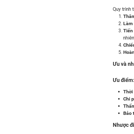
Quy trình 
Thă
Làm 
Tiến
nhiên
Chiế
Hoàn
Ưu và nh
Ưu điểm
Thời
Chi p
Thẩm
Bảo t
Nhược đ