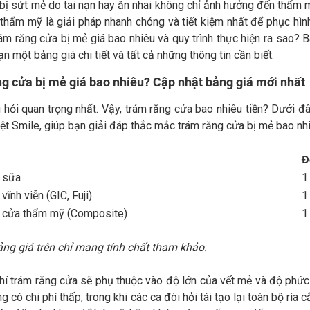
bị sứt mẻ do tai nạn hay ăn nhai không chỉ ảnh hưởng đến thẩm m
 thẩm mỹ là giải pháp nhanh chóng và tiết kiệm nhất để phục hì
rám răng cửa bị mẻ giá bao nhiêu và quy trình thực hiện ra sao? 
n một bảng giá chi tiết và tất cả những thông tin cần biết.
g cửa bị mẻ giá bao nhiêu? Cập nhật bảng giá mới nhất
 hỏi quan trọng nhất. Vậy, trám răng cửa bao nhiêu tiền? Dưới đ
ệt Smile, giúp bạn giải đáp thắc mắc trám răng cửa bị mẻ bao nhi
Đ
 sữa
1
vĩnh viễn (GIC, Fuji)
1
 cửa thẩm mỹ (Composite)
1
ng giá trên chỉ mang tính chất tham khảo.
hí trám răng cửa sẽ phụ thuộc vào độ lớn của vết mẻ và độ phức
g có chi phí thấp, trong khi các ca đòi hỏi tái tạo lại toàn bộ rìa