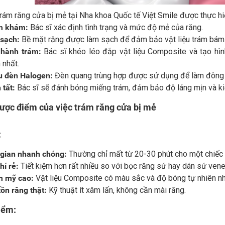
trám răng cửa bị mẻ tại Nha khoa Quốc tế Việt Smile được thực h
m khám:
Bác sĩ xác định tình trạng và mức độ mẻ của răng.
sạch:
Bề mặt răng được làm sạch để đảm bảo vật liệu trám bám d
 hành trám:
Bác sĩ khéo léo đắp vật liệu Composite và tạo hìn
 nhất.
u đèn Halogen:
Đèn quang trùng hợp được sử dụng để làm đông 
 tất:
Bác sĩ sẽ đánh bóng miếng trám, đảm bảo độ láng mịn và kiể
ược điểm của việc trám răng cửa bị mẻ
:
 gian nhanh chóng:
Thường chỉ mất từ 20-30 phút cho một chiếc 
hí rẻ:
Tiết kiệm hơn rất nhiều so với bọc răng sứ hay dán sứ vene
 mỹ cao:
Vật liệu Composite có màu sắc và độ bóng tự nhiên nh
ồn răng thật:
Kỹ thuật ít xâm lấn, không cần mài răng.
iểm: