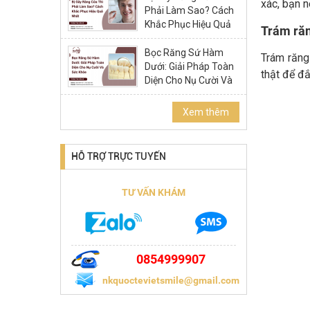
xác, bạn n
Phải Làm Sao? Cách
Khắc Phục Hiệu Quả
Trám răn
Nhất
Bọc Răng Sứ Hàm
Trám răng
Dưới: Giải Pháp Toàn
thật để đắ
Diện Cho Nụ Cười Và
Sức Khỏe
Xem thêm
HỖ TRỢ TRỰC TUYẾN
TƯ VẤN KHÁM
0854999907
nkquoctevietsmile@gmail.com