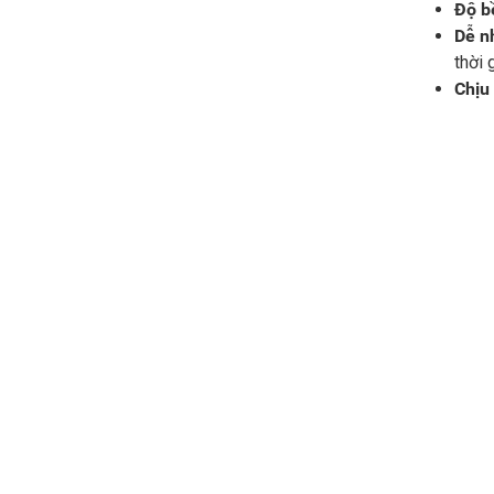
Độ b
Dễ n
thời 
Chịu