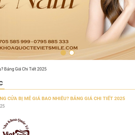
? Bảng Giá Chi Tiết 2025
c
G CỬA BỊ MẺ GIÁ BAO NHIÊU? BẢNG GIÁ CHI TIẾT 2025
025