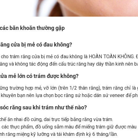
 các băn khoăn thường gặp
răng cửa bị mẻ có đau không?
i cho trám răng cửa bị mẻ có đau không là HOÀN TOÀN KHÔNG. Đây 
ăng và không tác động đến cấu trúc răng hay dây thần kinh nên b
cửa mẻ lớn có trám được không?
ững trường hợp mẻ, vỡ lớn (trên 1/2 thân răng), trám răng chỉ l
 khuyên bạn nên lựa chọn bọc răng sứ hoặc dán sứ veneer để phụ
sóc răng sau khi trám như thế nào?
hế ăn nhai đồ cứng, dai trực tiếp bằng răng vừa trám.
h các thực phẩm, đồ uống sẫm màu để miếng trám giữ được màu s
nh răng miệng kỹ lưỡng và tái khám định kỳ 6 tháng/lần.