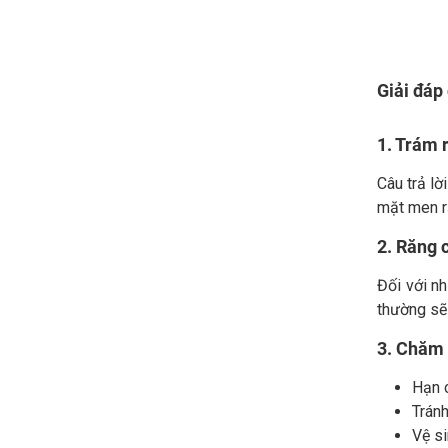
Giải đáp
1. Trám 
Câu trả lờ
mặt men r
2. Răng 
Đối với nh
thường sẽ
3. Chăm 
Hạn c
Trán
Vệ si