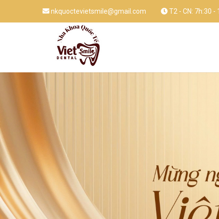
nkquoctevietsmile@gmail.com
T2 - CN: 7h:30 -