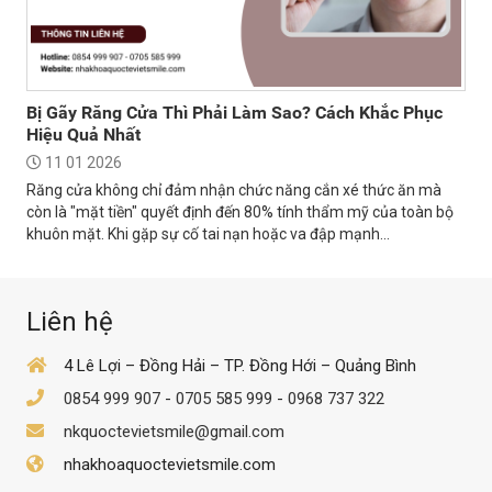
Bị Gãy Răng Cửa Thì Phải Làm Sao? Cách Khắc Phục
Hiệu Quả Nhất
11 01 2026
Răng cửa không chỉ đảm nhận chức năng cắn xé thức ăn mà
còn là "mặt tiền" quyết định đến 80% tính thẩm mỹ của toàn bộ
khuôn mặt. Khi gặp sự cố tai nạn hoặc va đập mạnh...
Liên hệ
4 Lê Lợi – Đồng Hải – TP. Đồng Hới – Quảng Bình
0854 999 907
-
0705 585 999
-
0968 737 322
nkquoctevietsmile@gmail.com
nhakhoaquoctevietsmile.com