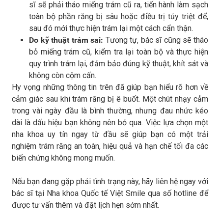
sĩ sẽ phải tháo miếng trám cũ ra, tiến hành làm sạch
toàn bộ phần răng bị sâu hoặc điều trị tủy triệt để,
sau đó mới thực hiện trám lại một cách cẩn thận.
Do kỹ thuật trám sai:
Tương tự, bác sĩ cũng sẽ tháo
bỏ miếng trám cũ, kiểm tra lại toàn bộ và thực hiện
quy trình trám lại, đảm bảo đúng kỹ thuật, khít sát và
không còn cộm cấn.
Hy vọng những thông tin trên đã giúp bạn hiểu rõ hơn về
cảm giác sau khi trám răng bị ê buốt. Một chút nhạy cảm
trong vài ngày đầu là bình thường, nhưng đau nhức kéo
dài là dấu hiệu bạn không nên bỏ qua. Việc lựa chọn một
nha khoa uy tín ngay từ đầu sẽ giúp bạn có một trải
nghiệm trám răng an toàn, hiệu quả và hạn chế tối đa các
biến chứng không mong muốn.
Nếu bạn đang gặp phải tình trạng này, hãy liên hệ ngay với
bác sĩ tại Nha khoa Quốc tế Việt Smile qua số hotline để
được tư vấn thêm và đặt lịch hẹn sớm nhất.