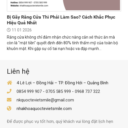
Bị Gãy Răng Cửa Thì Phải Làm Sao? Cách Khắc Phục
Hiệu Quả Nhất
11 01 2026
Răng cửa không chỉ đảm nhận chức năng cắn xé thức ăn mà
còn là "mặt tiền" quyết định đến 80% tính thẩm mỹ của toàn bộ
khuôn mặt. Khi gặp sự cố tai nạn hoặc va đập mạnh...
Liên hệ
4 Lê Lợi – Đồng Hải – TP. Đồng Hới – Quảng Bình
0854 999 907
-
0705 585 999
-
0968 737 322
nkquoctevietsmile@gmail.com
nhakhoaquoctevietsmile.com
Để được phục vụ tốt hơn, quý khách vui lòng đặt lịch hẹn