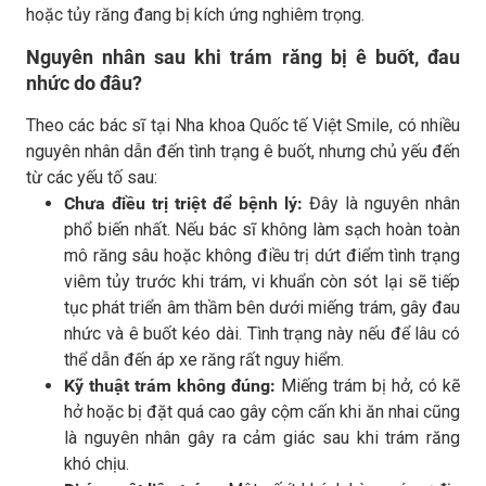
hoặc tủy răng đang bị kích ứng nghiêm trọng.
Nguyên nhân sau khi trám răng bị ê buốt, đau
nhức do đâu?
Theo các bác sĩ tại Nha khoa Quốc tế Việt Smile, có nhiều
nguyên nhân dẫn đến tình trạng ê buốt, nhưng chủ yếu đến
từ các yếu tố sau:
Chưa điều trị triệt để bệnh lý:
Đây là nguyên nhân
phổ biến nhất. Nếu bác sĩ không làm sạch hoàn toàn
mô răng sâu hoặc không điều trị dứt điểm tình trạng
viêm tủy trước khi trám, vi khuẩn còn sót lại sẽ tiếp
tục phát triển âm thầm bên dưới miếng trám, gây đau
nhức và ê buốt kéo dài. Tình trạng này nếu để lâu có
thể dẫn đến áp xe răng rất nguy hiểm.
Kỹ thuật trám không đúng:
Miếng trám bị hở, có kẽ
hở hoặc bị đặt quá cao gây cộm cấn khi ăn nhai cũng
là nguyên nhân gây ra cảm giác sau khi trám răng
khó chịu.