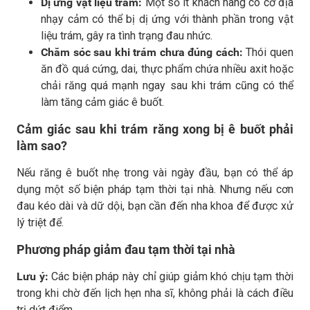
Dị ứng vật liệu trám:
Một số ít khách hàng có cơ địa
nhạy cảm có thể bị dị ứng với thành phần trong vật
liệu trám, gây ra tình trạng đau nhức.
Chăm sóc sau khi trám chưa đúng cách:
Thói quen
ăn đồ quá cứng, dai, thực phẩm chứa nhiều axit hoặc
chải răng quá mạnh ngay sau khi trám cũng có thể
làm tăng cảm giác ê buốt.
Cảm giác sau khi trám răng xong bị ê buốt phải
làm sao?
Nếu răng ê buốt nhẹ trong vài ngày đầu, bạn có thể áp
dụng một số biện pháp tạm thời tại nhà. Nhưng nếu cơn
đau kéo dài và dữ dội, bạn cần đến nha khoa để được xử
lý triệt để.
Phương pháp giảm đau tạm thời tại nhà
Lưu ý:
Các biện pháp này chỉ giúp giảm khó chịu tạm thời
trong khi chờ đến lịch hẹn nha sĩ, không phải là cách điều
trị dứt điểm.