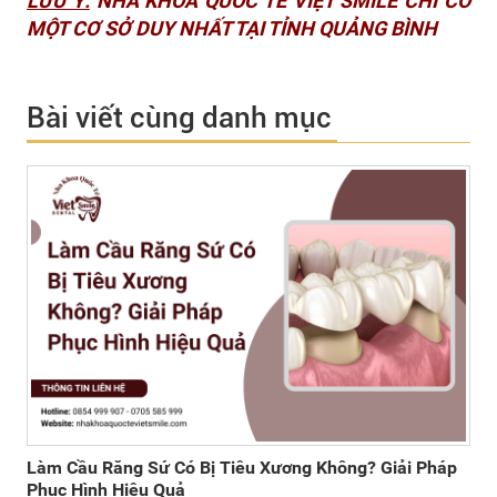
LƯU Ý:
NHA KHOA QUỐC TẾ VIỆT SMILE CHỈ CÓ
MỘT CƠ SỞ DUY NHẤT TẠI TỈNH QUẢNG BÌNH
Bài viết cùng danh mục
Làm Cầu Răng Sứ Có Bị Tiêu Xương Không? Giải Pháp
Phục Hình Hiệu Quả