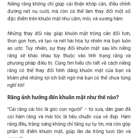
Niềng răng không chỉ giúp cải thiện khớp cắn, điều chỉnh
đường nét nụ cười, mà còn có thể làm thay đổi một số
đặc điểm trên khuôn mặt như cằm, môi, và xương hàm.
Những thay đổi này giúp khuôn mặt trông cân đối hơn,
thon gọn hơn, và tạo ra nét hài hòa tự nhiên mà bạn luôn
ao ước. Tuy nhiên, sự thay đổi khuôn mặt sau khi niềng
răng sẽ khác nhau tùy thuộc vào tình trạng răng và
phương pháp điều trị. Cùng tìm hiểu chi tiết về cách niềng
răng có thể thay đổi hình dáng khuôn mặt của bạn và
khám phá những lợi ích bất ngờ mà bạn có thể chưa từng
nghĩ tới!
Răng ảnh hưởng đến khuôn mặt như thế nào?
"Cái răng cái tóc là góc con người" – từ xưa, dân gian đã
coi hàm răng và mái tóc là tiêu chuẩn của vẻ đẹp. Hàm
răng đều, trắng sáng không chỉ tăng sự tự tin, mà còn góp
phần tô điểm khuôn mặt, giúp làn da trông tươi tắn và