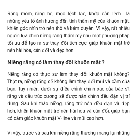
Răng móm, răng hô, mọc lệch lạc, khớp cắn lệch... là
những yếu tố ảnh hưởng đến tính thẩm mỹ của khuôn mặt,
khiến góc nhìn trở nên thô và kém duyên. Vì vậy, rất nhiều
người lựa chọn niềng răng thẩm mỹ như một phương pháp
tối ưu để tạo ra sự thay đổi tích cực, giúp khuôn mặt trở
nên hài hòa, cân đối và đẹp hơn.
Niềng răng có làm thay đổi khuôn mặt ?
Niềng răng có thực sự làm thay đổi khuôn mặt không?
Thật ra, niềng răng sẽ không làm thay đổi mũi và cầm của
bạn. Tuy nhiên, dưới sự điều chỉnh chính xác của bác sĩ,
răng và cấu trúc xương sẽ được nắn chỉnh đều đặn vị trí
đúng. Sau khi tháo niềng, răng trở nên đều đặn và đẹp
hơn, khiến khuôn mặt trở nên hài hòa và cân đối, giúp bạn
có cảm giác khuôn mặt V-line và mũi cao hơn.
Vì vậy, trước và sau khi niềng răng thường mang lại những