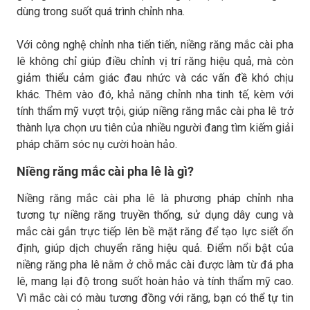
dùng trong suốt quá trình chỉnh nha.
Với công nghệ chỉnh nha tiến tiến, niềng răng mắc cài pha
lê không chỉ giúp điều chỉnh vị trí răng hiệu quả, mà còn
giảm thiểu cảm giác đau nhức và các vấn đề khó chịu
khác. Thêm vào đó, khả năng chỉnh nha tinh tế, kèm với
tính thẩm mỹ vượt trội, giúp niềng răng mắc cài pha lê trở
thành lựa chọn ưu tiên của nhiều người đang tìm kiếm giải
pháp chăm sóc nụ cười hoàn hảo.
Niềng răng mắc cài pha lê là gì?
Niềng răng mắc cài pha lê là phương pháp chỉnh nha
tương tự niềng răng truyền thống, sử dụng dây cung và
mắc cài gắn trực tiếp lên bề mặt răng để tạo lực siết ổn
định, giúp dịch chuyển răng hiệu quả. Điểm nổi bật của
niềng răng pha lê nằm ở chỗ mắc cài được làm từ đá pha
lê, mang lại độ trong suốt hoàn hảo và tính thẩm mỹ cao.
Vì mắc cài có màu tương đồng với răng, bạn có thể tự tin