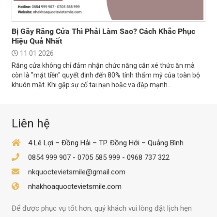
Bị Gãy Răng Cửa Thì Phải Làm Sao? Cách Khắc Phục
Hiệu Quả Nhất
11 01 2026
Răng cửa không chỉ đảm nhận chức năng cắn xé thức ăn mà
còn là "mặt tiền" quyết định đến 80% tính thẩm mỹ của toàn bộ
khuôn mặt. Khi gặp sự cố tai nạn hoặc va đập mạnh...
Liên hệ
4 Lê Lợi – Đồng Hải – TP. Đồng Hới – Quảng Bình
0854 999 907
-
0705 585 999
-
0968 737 322
nkquoctevietsmile@gmail.com
nhakhoaquoctevietsmile.com
Để được phục vụ tốt hơn, quý khách vui lòng đặt lịch hẹn