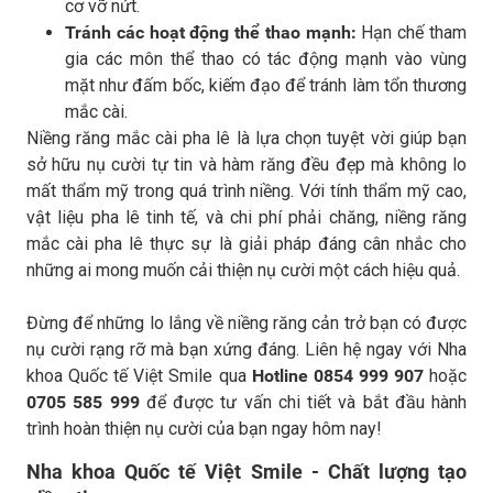
cơ vỡ nứt.
Tránh các hoạt động thể thao mạnh:
Hạn chế tham
gia các môn thể thao có tác động mạnh vào vùng
mặt như đấm bốc, kiếm đạo để tránh làm tổn thương
mắc cài.
Niềng răng mắc cài pha lê là lựa chọn tuyệt vời giúp bạn
sở hữu nụ cười tự tin và hàm răng đều đẹp mà không lo
mất thẩm mỹ trong quá trình niềng. Với tính thẩm mỹ cao,
vật liệu pha lê tinh tế, và chi phí phải chăng, niềng răng
mắc cài pha lê thực sự là giải pháp đáng cân nhắc cho
những ai mong muốn cải thiện nụ cười một cách hiệu quả.
Đừng để những lo lắng về niềng răng cản trở bạn có được
nụ cười rạng rỡ mà bạn xứng đáng. Liên hệ ngay với Nha
khoa Quốc tế Việt Smile qua
Hotline 0854 999 907
hoặc
0705 585 999
để được tư vấn chi tiết và bắt đầu hành
trình hoàn thiện nụ cười của bạn ngay hôm nay!
Nha khoa Quốc tế Việt Smile - Chất lượng tạo