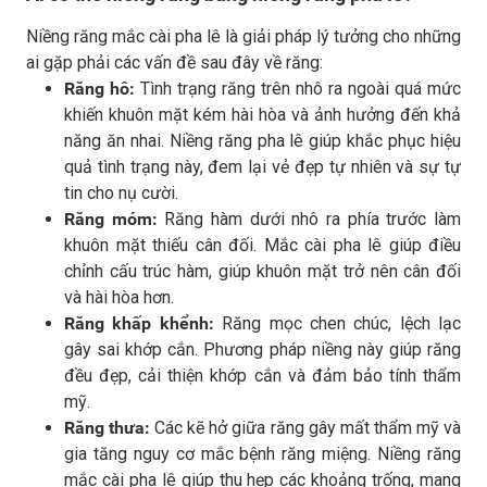
Niềng răng mắc cài pha lê là giải pháp lý tưởng cho những
ai gặp phải các vấn đề sau đây về răng:
Răng hô:
Tình trạng răng trên nhô ra ngoài quá mức
khiến khuôn mặt kém hài hòa và ảnh hưởng đến khả
năng ăn nhai. Niềng răng pha lê giúp khắc phục hiệu
quả tình trạng này, đem lại vẻ đẹp tự nhiên và sự tự
tin cho nụ cười.
Răng móm:
Răng hàm dưới nhô ra phía trước làm
khuôn mặt thiếu cân đối. Mắc cài pha lê giúp điều
chỉnh cấu trúc hàm, giúp khuôn mặt trở nên cân đối
và hài hòa hơn.
Răng khấp khểnh:
Răng mọc chen chúc, lệch lạc
gây sai khớp cắn. Phương pháp niềng này giúp răng
đều đẹp, cải thiện khớp cắn và đảm bảo tính thẩm
mỹ.
Răng thưa:
Các kẽ hở giữa răng gây mất thẩm mỹ và
gia tăng nguy cơ mắc bệnh răng miệng. Niềng răng
mắc cài pha lê giúp thu hẹp các khoảng trống, mang