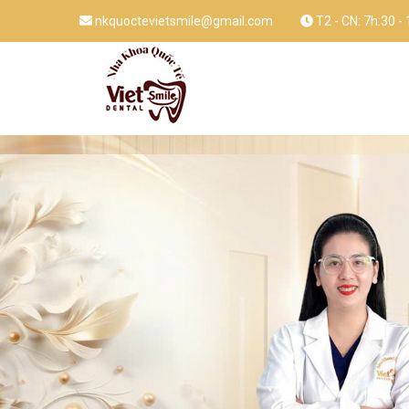
nkquoctevietsmile@gmail.com
T2 - CN: 7h:30 -