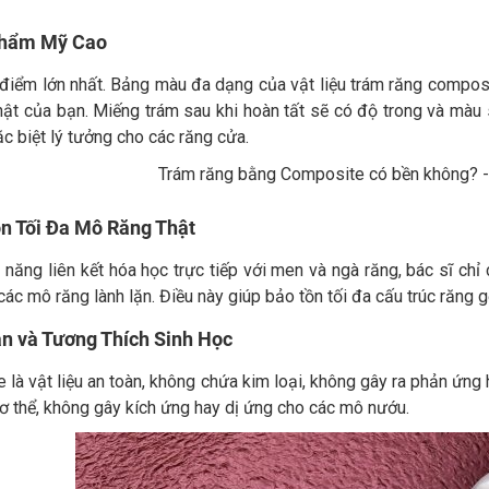
 Thẩm Mỹ Cao
 điểm lớn nhất. Bảng màu đa dạng của vật liệu trám răng compos
thật của bạn. Miếng trám sau khi hoàn tất sẽ có độ trong và màu
c biệt lý tưởng cho các răng cửa.
ồn Tối Đa Mô Răng Thật
 năng liên kết hóa học trực tiếp với men và ngà răng, bác sĩ ch
ác mô răng lành lặn. Điều này giúp bảo tồn tối đa cấu trúc răng 
àn và Tương Thích Sinh Học
là vật liệu an toàn, không chứa kim loại, không gây ra phản ứng
cơ thể, không gây kích ứng hay dị ứng cho các mô nướu.