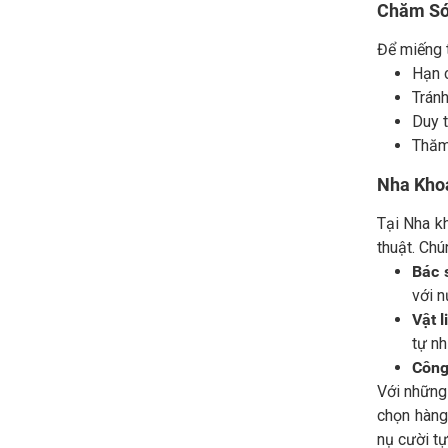
Chăm Sóc
Để miếng 
Hạn 
Tránh
Duy t
Thăm 
Nha Kho
Tại Nha kh
thuật. Chú
Bác 
với n
Vật 
tự nh
Công
Với những 
chọn hàng 
nụ cười tự