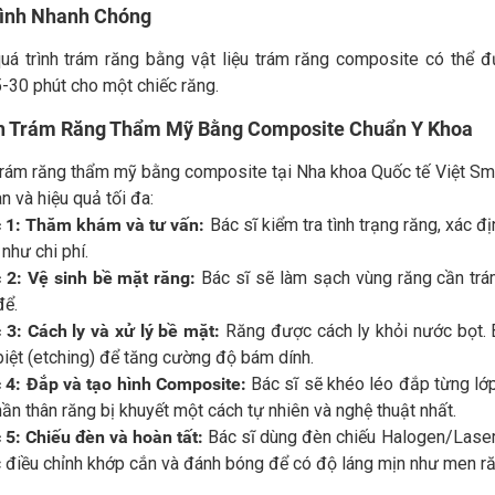
rình Nhanh Chóng
uá trình trám răng bằng vật liệu trám răng composite có thể đ
-30 phút cho một chiếc răng.
nh Trám Răng Thẩm Mỹ Bằng Composite Chuẩn Y Khoa
 trám răng thẩm mỹ bằng composite tại Nha khoa Quốc tế Việt Sm
n và hiệu quả tối đa:
 1: Thăm khám và tư vấn:
Bác sĩ kiểm tra tình trạng răng, xác 
như chi phí.
 2: Vệ sinh bề mặt răng:
Bác sĩ sẽ làm sạch vùng răng cần trá
để.
 3: Cách ly và xử lý bề mặt:
Răng được cách ly khỏi nước bọt.
iệt (etching) để tăng cường độ bám dính.
 4: Đắp và tạo hình Composite:
Bác sĩ sẽ khéo léo đắp từng l
hần thân răng bị khuyết một cách tự nhiên và nghệ thuật nhất.
 5: Chiếu đèn và hoàn tất:
Bác sĩ dùng đèn chiếu Halogen/Laser 
 điều chỉnh khớp cắn và đánh bóng để có độ láng mịn như men ră