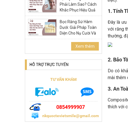
Phải Làm Sao? Cách
Khắc Phục Hiệu Quả
1. Tính
Nhất
Bọc Răng Sứ Hàm
Đây là ưu
Dưới: Giải Pháp Toàn
với răng 
Diện Cho Nụ Cười Và
thường, đặ
Sức Khỏe
Xem thêm
2. Bảo T
HỖ TRỢ TRỰC TUYẾN
Do có khả
mài thêm c
TƯ VẤN KHÁM
3. An To
Composite 
0854999907
thích với 
nkquoctevietsmile@gmail.com