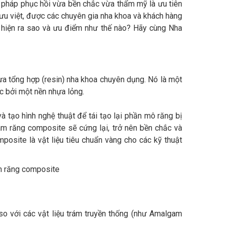
i pháp phục hồi vừa bền chắc vừa thẩm mỹ là ưu tiên
 ưu việt, được các chuyên gia nha khoa và khách hàng
hực hiện ra sao và ưu điểm như thế nào? Hãy cùng Nha
hựa tổng hợp (resin) nha khoa chuyên dụng. Nó là một
c bởi một nền nhựa lỏng.
à tạo hình nghệ thuật để tái tạo lại phần mô răng bị
ám răng composite sẽ cứng lại, trở nên bền chắc và
osite là vật liệu tiêu chuẩn vàng cho các kỹ thuật
o với các vật liệu trám truyền thống (như Amalgam