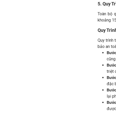
5. Quy T
Toàn bộ q
khoảng 15
Quy Trì
Quy trình
bảo an toà
Bước
cũng 
Bước
triệt 
Bước
đặc b
Bước
lại p
Bước
được