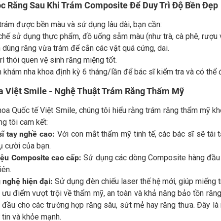
 Răng Sau Khi Trám Composite Để Duy Trì Độ Bền Đẹp
trám được bền màu và sử dụng lâu dài, bạn cần:
chế sử dụng thực phẩm, đồ uống sẫm màu (như trà, cà phê, rượu v
 dùng răng vừa trám để cắn các vật quá cứng, dai.
rì thói quen vệ sinh răng miệng tốt.
khám nha khoa định kỳ 6 tháng/lần để bác sĩ kiểm tra và có thể 
a Việt Smile - Nghệ Thuật Trám Răng Thẩm Mỹ
oa Quốc tế Việt Smile, chúng tôi hiểu rằng trám răng thẩm mỹ kh
ng tôi cam kết:
sĩ tay nghề cao:
Với con mắt thẩm mỹ tinh tế, các bác sĩ sẽ tái 
ụ cười của bạn.
liệu Composite cao cấp:
Sử dụng các dòng Composite hàng đầu 
iên.
 nghệ hiện đại:
Sử dụng đèn chiếu laser thế hệ mới, giúp miếng t
ưu điểm vượt trội về thẩm mỹ, an toàn và khả năng bảo tồn răng 
đầu cho các trường hợp răng sâu, sứt mẻ hay răng thưa. Đây là m
 tin và khỏe mạnh.