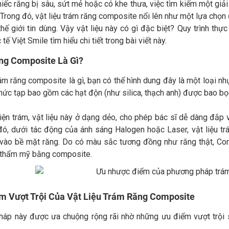
iếc răng bị sâu, sứt mẻ hoặc có khe thưa, việc tìm kiếm một giả
Trong đó, vật liệu trám răng composite nổi lên như một lựa chọn
thế giới tin dùng. Vậy vật liệu này có gì đặc biệt? Quy trình t
tế Việt Smile tìm hiểu chi tiết trong bài viết này.
ng Composite Là Gì?
ám răng composite là gì, bạn có thể hình dung đây là một loại n
hức tạp bao gồm các hạt độn (như silica, thạch anh) được bao bọ
iện trám, vật liệu này ở dạng dẻo, cho phép bác sĩ dễ dàng đắp v
đó, dưới tác động của ánh sáng Halogen hoặc Laser, vật liệu tr
vào bề mặt răng. Do có màu sắc tương đồng như răng thật, Comp
 thẩm mỹ bằng composite.
m Vượt Trội Của Vật Liệu Trám Răng Composite
áp này được ưa chuộng rộng rãi nhờ những ưu điểm vượt trội s