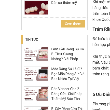
Khi một ch
Dán sứ thẩm mỹ
hàng đầu. 
trên toàn 
khoa Quốc 
Xem thêm
Trám Ră
Để hiểu tr
TIN TỨC
hỗn hợp p
Làm Cầu Răng Sứ Có
Bị Tiêu Xương
Khi thực h
Không? Giải Pháp
mất. Sau 
Phục Hình Hiệu Quả
bám chặt 
Mão Răng Sứ Là Gì?
trám răng
Bọc Mão Răng Sứ Giá
Bao Nhiêu Tại Việt
Smile?
Dán Veneer Cho 2
Răng Cửa: Giải Pháp
5 Ưu Điể
Thẩm Mỹ Bảo Tồn
Tối Đa
Phương ph
Bị Gãy Răng Cửa Thì
bạc):