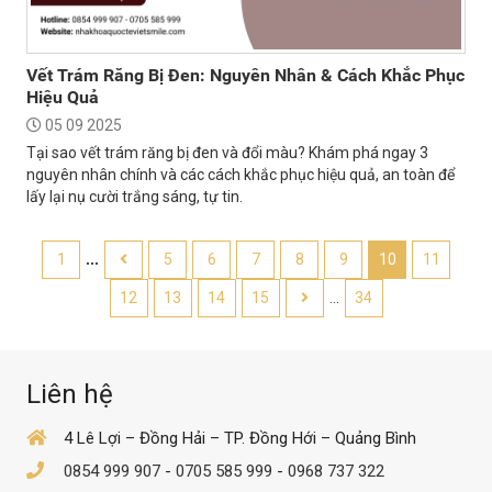
Vết Trám Răng Bị Đen: Nguyên Nhân & Cách Khắc Phục
Hiệu Quả
05 09 2025
Tại sao vết trám răng bị đen và đổi màu? Khám phá ngay 3
nguyên nhân chính và các cách khắc phục hiệu quả, an toàn để
lấy lại nụ cười trắng sáng, tự tin.
1
...
5
6
7
8
9
10
11
12
13
14
15
...
34
Liên hệ
4 Lê Lợi – Đồng Hải – TP. Đồng Hới – Quảng Bình
0854 999 907
-
0705 585 999
-
0968 737 322